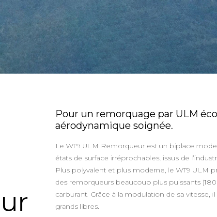
Pour un remorquage par ULM éco
aérodynamique soignée.
Le WT9 ULM Remorqueur est un biplace moderne 
états de surface irréprochables, issus de l’indus
Plus polyvalent et plus moderne, le WT9 ULM 
des remorqueurs beaucoup plus puissants (180c
ur
carburant. Grâce à la modulation de sa vitesse,
grands libres.