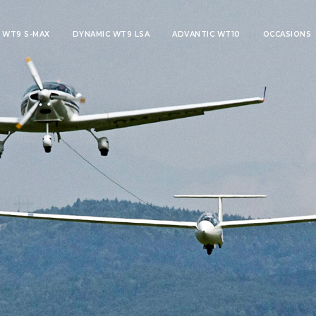
 WT9 S-MAX
DYNAMIC WT9 LSA
ADVANTIC WT10
OCCASIONS