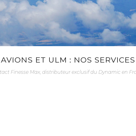
AVIONS ET ULM : NOS SERVICES
act Finesse Max, distributeur exclusif du Dynamic en F