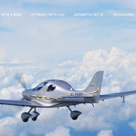
 WT9 S-MAX
DYNAMIC WT9 LSA
ADVANTIC WT10
OCCASIONS